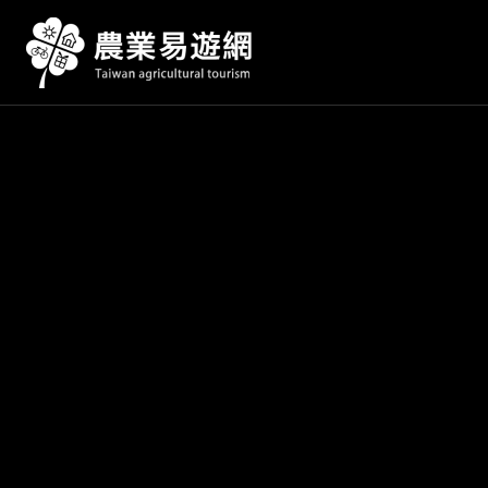
跳
到
主
要
內
容
區
塊