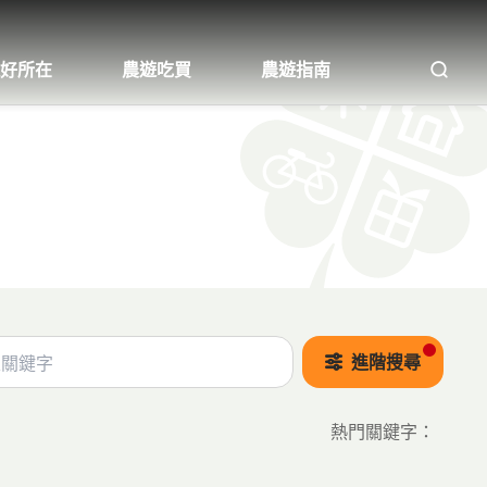
好所在
農遊吃買
農遊指南
全文
進階搜尋
熱門關鍵字
：