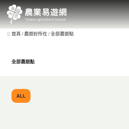
跳
到
主
要
內
:::
首頁
農遊好所在
全部農遊點
容
區
塊
全部農遊點
ALL