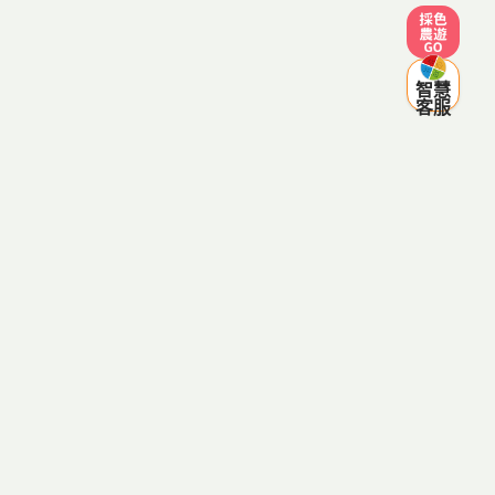
採色農遊
智慧
客服
農遊吃買
農遊指南
在地食令
農遊好站