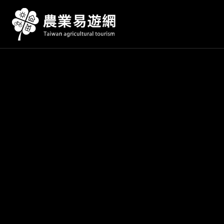
跳
到
主
要
內
容
區
塊