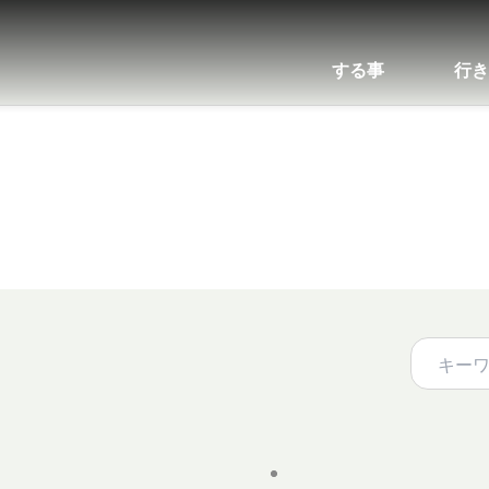
する事
行き
關鍵字