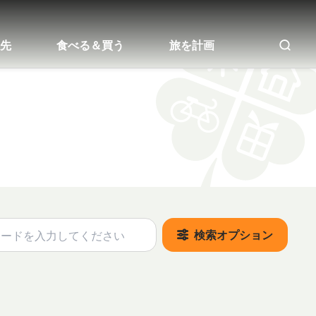
先
食べる＆買う
旅を計画
全文
検索オプション