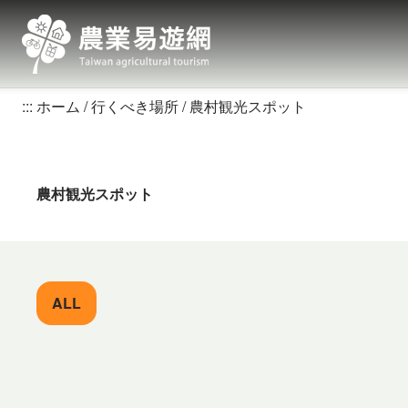
跳
到
主
要
內
:::
ホーム
行くべき場所
農村観光スポット
容
區
塊
農村観光スポット
ALL