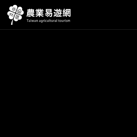
跳
到
主
要
內
容
區
塊