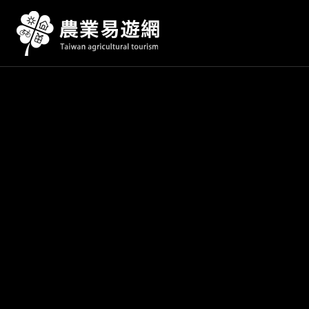
跳
到
主
要
內
容
區
塊