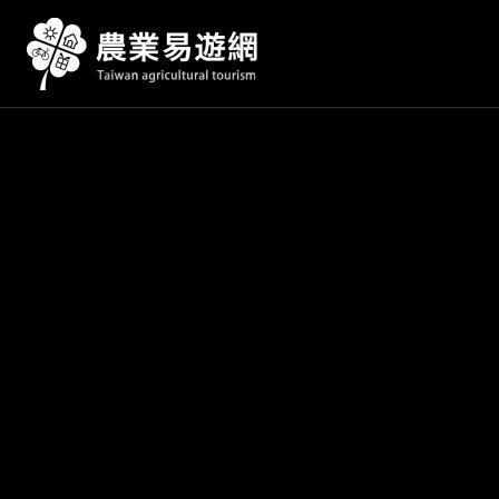
跳
到
主
要
內
容
區
塊