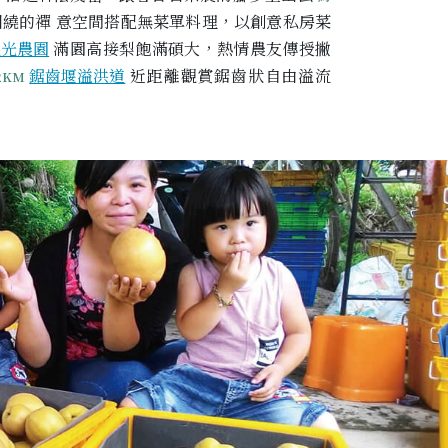
繞的禪 意空間搭配無菜單料理，以創意私房菜
觀光農園
滿園高接梨飽滿碩大，熱情農友傳授撇
鋸齒堰溢洪道
近距離觀賞鋸齒狀自由溢流
2KM