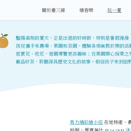
關於臺三線
嬉春樂
玩一夏
豔陽高照的夏天，正是出遊的好時節，特別是暑假漫漫
孩兒攜手來農場、果園和茶園，體驗各項寓教於樂的活
起賞花、吃花，遊園導覽更添趣味；在果園開心採果之
廠品好茶，聆聽深具歷史文化的故事。相信孩子來到田
馬力埔彩繪小徑
在地特產、
拍照，愜意無比
沐
約 14.2KM