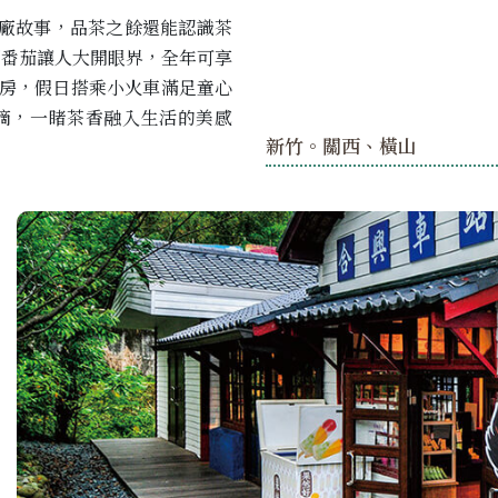
廠故事，品茶之餘還能認識茶
番茄讓人大開眼界，全年可享
房，假日搭乘小火車滿足童心
滴，一睹茶香融入生活的美感
新竹。關西、橫山