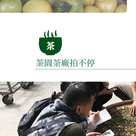
茶園茶廠拍不停