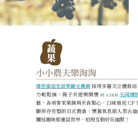
小小農夫樂淘淘
優恩蜜溫室蔬果觀光農園
採用多層次立體栽培
力輕鬆摘，親子共遊樂開懷
石岡傳
約 3.1KM
藝，各項客家菜餚與米食點心，口味道地 CP
觀保存完整的日式穀倉，懷舊氣息啟人思古
闡述趣味版童話世界，拍照互動好玩幽默！