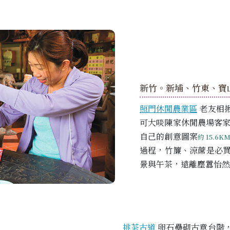
新竹。新埔、竹東、寶
照門休閒農業區
老友相
可大啖陳家休閒農場客
自己的創意圖案
約 15.6K
過程，竹簾、涼蓆是必
景與午茶，遠離塵囂怡然
挑茶古道
卵石壘砌古意台階