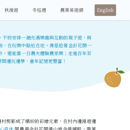
秋漫遊
冬巡禮
農業易遊網
English
，不妨安排一趟充滿樂趣與互動的親子遊，與
動，在玩樂中貼近在地。像是趁著金針花開一
外，還能當一日農夫體驗農家樂；走進百年茶
野間邊玩邊學，童年記憶更豐富！
農村剪影成了繽紛的彩繪元素，在村內邊漫遊邊
心泉休
閒農場金針花開滿山坡金黃耀眼，帶著