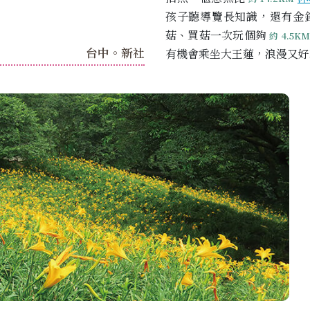
孩子聽導覽長知識，還有金
菇、買菇一次玩個夠
約 4.5KM
台中。新社
有機會乘坐大王蓮，浪漫又好