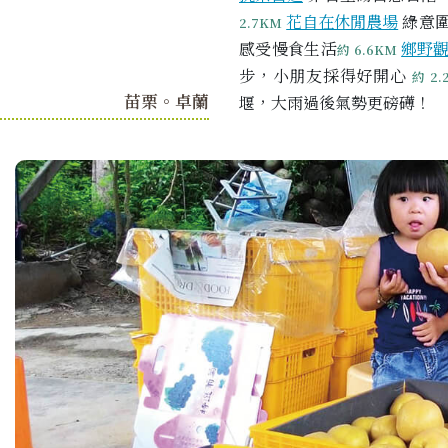
花自在休閒農場
綠意圍
2.7KM
感受慢食生活
鄉野
約 6.6KM
步，小朋友採得好開心
約 2.
苗栗。卓蘭
堰，大雨過後氣勢更磅礡！