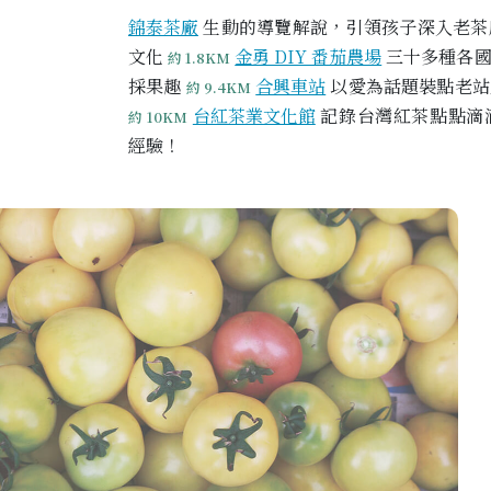
錦泰茶廠
生動的導覽解說，引領孩子深入老茶
文化
金勇 DIY 番茄農場
三十多種各國
約 1.8KM
採果趣
合興車站
以愛為話題裝點老站
約 9.4KM
台紅茶業文化館
記錄台灣紅茶點點滴
約 10KM
經驗！