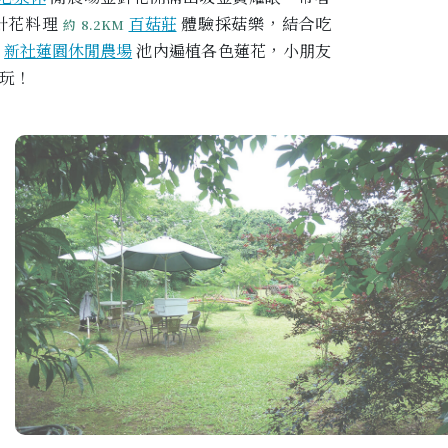
針花料理
百菇莊
體驗採菇樂，結合吃
約 8.2KM
新社蓮園休閒農場
池內遍植各色蓮花，小朋友
玩！