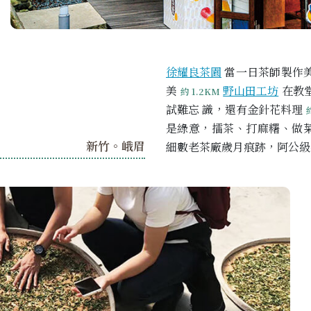
徐耀良茶園
當一日茶師製作
美
野山田工坊
在教
約 1.2KM
試難忘 識，還有金針花料理
是綠意，擂茶、打麻糬、做
新竹。峨眉
細數老茶廠歲月痕跡，阿公級