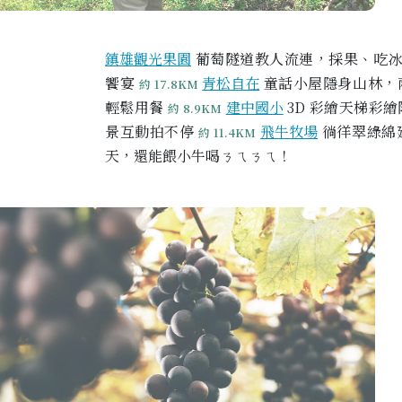
鎮雄觀光果園
葡萄隧道教人流連，採果、吃冰
饗宴
青松自在
童話小屋隱身山林，
約 17.8KM
輕鬆用餐
建中國小
3D 彩繪天梯彩
約 8.9KM
景互動拍不停
飛牛牧場
徜徉翠綠綿
約 11.4KM
天，還能餵小牛喝ㄋㄟㄋㄟ！