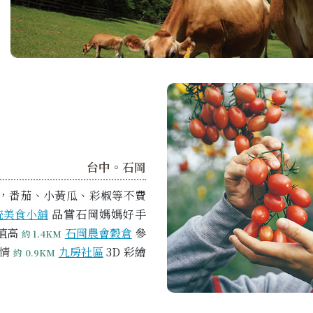
台中。石岡
，番茄、小黃瓜、彩椒等不費
統美食小舖
品嘗石岡媽媽好手
 值高
石岡農會穀倉
參
約 1.4KM
幽情
九房社區
3D 彩繪
約 0.9KM