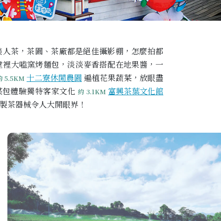
美人茶，茶園、茶廠都是絕佳攝影棚，怎麼拍都
堂裡大嗑窯烤麵包，淡淡麥香搭配在地果醬，一
十二寮休閒農園
遍植花果蔬菜，放眼盡
約 5.5KM
菜包體驗獨特客家文化
富興茶葉文化館
約 3.1KM
製茶器械令人大開眼界！