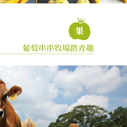
葡萄串串牧場踏青趣