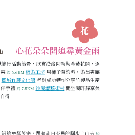
心花朵朵開追尋黃金雨
山
揪健行活動筋骨，欣賞沿路阿勃勒金黃花開，還
家菜
柿染工坊
用柿子當染料，染出專屬
約 6.6KM
篁城竹簾文化館
老舖成功轉型分享竹製品生產
M
買伴手禮
沙湖壢藝術村
閒坐湖畔靜享美
約 7.5KM
自得！
，沿途林蔭茂密，跟著昔日茶農的腳步上山去
約