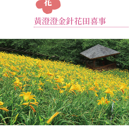
黃澄澄金針花田喜事