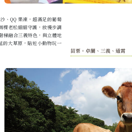
沙、QQ 果凍，超滿足的葡萄
兩棵老松細細守護，放慢步調
繪階梯融合三義特色，與立體地
延的大草原，貼近小動物玩一
苗栗。卓蘭、三義、通霄