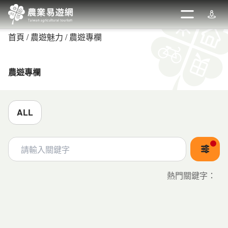
跳
到
開啟
週邊
主
首頁
農遊魅力
農遊專欄
要
內
容
農遊專欄
區
塊
ALL
關鍵字
熱門關鍵字
：