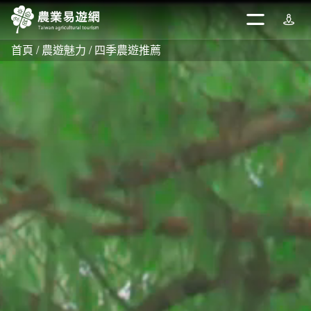
跳
到
開啟
週邊
主
首頁
農遊魅力
四季農遊推薦
要
內
容
區
塊