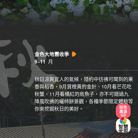
金色大地豐收季
9~11
月
秋日涼爽宜人的氣候，隱約中彷彿可聞到的果
香與稻香，9月賞橙黃的金針、10月看芒花吃
秋蟹，11月看橘紅的烏魚子，亦不可錯過九
降風吹拂的曬柿餅景觀，各種季節限定體驗等
你來挖掘秋日的美好。
採色農遊
智慧
客服