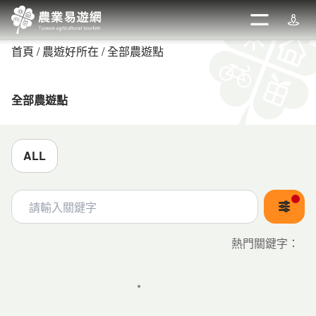
跳
到
開啟
週邊
主
首頁
農遊好所在
全部農遊點
要
內
容
全部農遊點
區
塊
ALL
關鍵字
熱門關鍵字
：