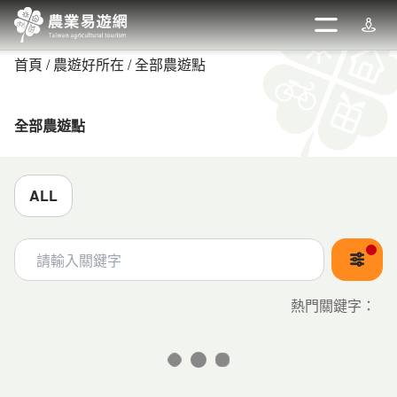
跳
到
開啟
週邊
主
首頁
農遊好所在
全部農遊點
要
內
容
全部農遊點
區
塊
ALL
關鍵字
熱門關鍵字
：