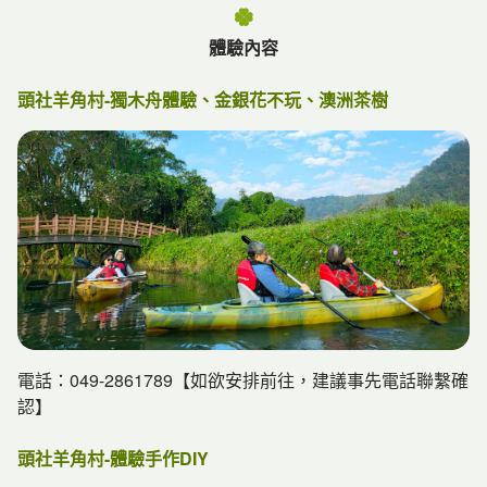
體驗內容
頭社羊角村-獨木舟體驗、金銀花不玩、澳洲茶樹
【農村的壁畫】
民國75年，村民賴鵬程於自家三合院的牆壁上畫了四幅壁
電話：049-2861789【如欲安排前往，建議事先電話聯繫確
畫，至今此壁畫還保存的完整，壁畫的內容有頭社盆地風
認】
光、日月潭山水等，非常值得觀賞。有鑒於此，在民意代表
的協助爭取下，97年聘請到知名畫家張住在、沈政瑩進一
頭社羊角村-體驗手作DIY
步執筆二年完成「日月潭頭社活盆地國際彩繪村成為全台第