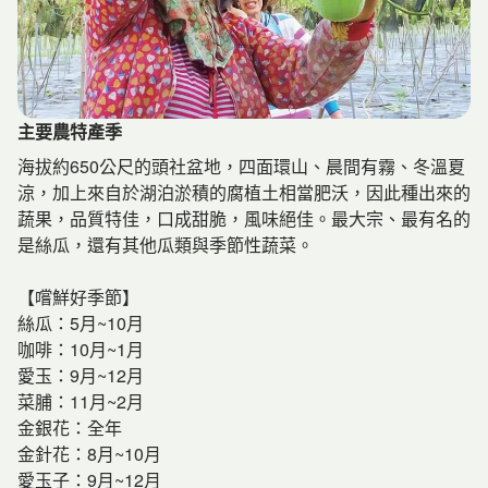
主要農特產季
主要農特產季
海拔約650公尺的頭社盆地，四面環山、晨間有霧、冬溫夏
涼，加上來自於湖泊淤積的腐植土相當肥沃，因此種出來的
蔬果，品質特佳，口成甜脆，風味絕佳。最大宗、最有名的
是絲瓜，還有其他瓜類與季節性蔬菜。
【嚐鮮好季節】
絲瓜：5月~10月
咖啡：10月~1月
愛玉：9月~12月
菜脯：11月~2月
金銀花：全年
金針花：8月~10月
愛玉子：9月~12月