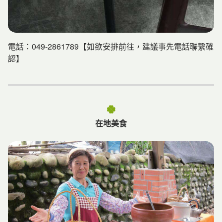
奇。
電話：049-2861789【如欲安排前往，建議事先電話聯繫確
認】
在地美食
建議遊程
頭社水庫→走跳活盆地→阿嬤洗衣場→彩繪村(農村的壁
畫)→古早味割稻飯
※提供客製化行程規劃