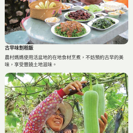
交通方式
【南下】
國道3號至名間交流道下→左轉台3線往集集水里方向→走
台16線至水里後右轉往蛇窯方向→過蛇窯後約2公里左轉台
21線→往日月潭方向走約10公里即抵頭社
古早味割稻飯
古早味割稻飯
【北上】
國道3號→國道6號至愛蘭交流道下→經由埔里走台21線往
農村媽媽使用活盆地的在地食材烹煮，不妨預約古早的美
日月潭→過商店區、水社壩及水社隧道即達頭社
味，享受豐饒土地滋味。
【公車】
搭乘高鐵、台鐵至台中，轉乘客運可直達日月潭， 或搭至
埔里轉車至日月潭、頭社。