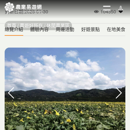
跳
到
開啟
週邊
更新日期
:
2026-01-30
104350
人氣
加入
主
要
首頁
農遊好所在
休閒農業區
總覽介紹
體驗內容
周邊活動
好遊景點
在地美食
內
容
區
日月潭頭社活盆地休閒農業區
塊