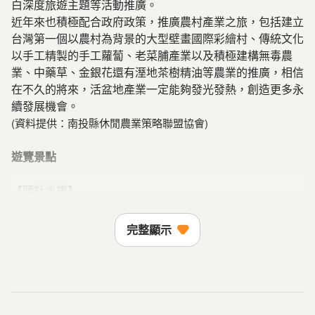
白深度旅遊主題等活動推廣。
近年來也積極配合政府政策，推廣農村產業之旅，包括建立
台灣第一個以農村為背景的大型壁畫國際彩繪村、傳統文化
以手工精製的手工蘿蔔、老菜脯產業以及積極建構無毒農
業、中藥草、金銀花還有溼地茶樹精油等農業的推廣，相信
在不久的將來，活盆地產業一定能夠發光發熱，創造更多永
續發展機會。
(資料提供：南投縣休閒農業策略聯盟協會)
遊覽景點
【頭社水庫】
全台最「迷你」的頭社水庫為日月潭私房景點，水庫裡有生
態步道及吊橋一座，入口處並不好發現，潭邊林木蒼翠，與
完整顯示
頭社水庫之湖光山色相映成趣，湖邊還有針葉落滿地和綠頭
鴨優遊游，悠閒的釣魚客尋找總統魚，而我們陶醉在安靜的
畫面中。