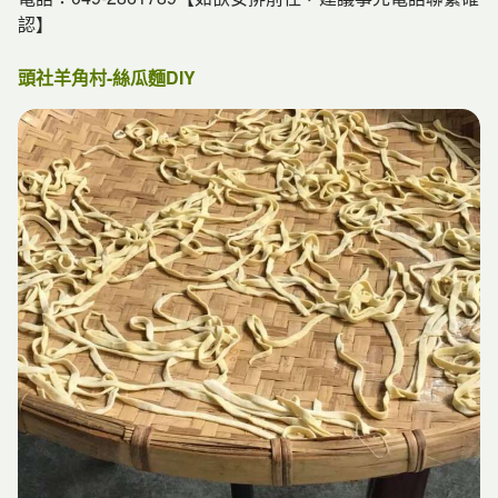
認】
頭社羊角村-絲瓜麵DIY
【走跳活盆地】
活盆地下主要是泥炭層，包含高比例的水草腐化沉積成分，
合水量極高，只要站在地上用力一踩，柔軟的地面即出現波
浪般的震動，搖搖晃晃地如水床，凡是走過的人都嘖嘖稱