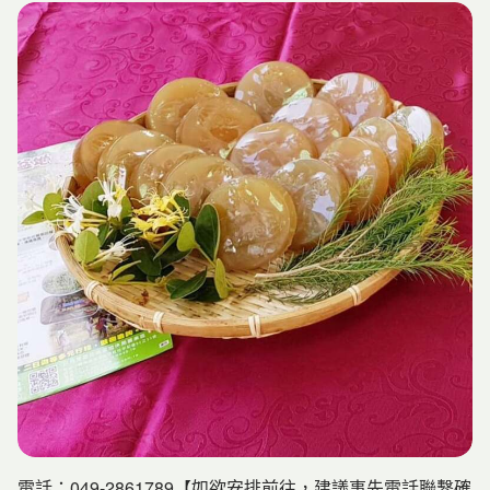
一個以農漁村為背景的主題的彩繪村。
【阿嬤洗衣場】
從前，在還沒有洗衣機的年代，頭社居民們利用了石塊堆砌
將潺潺溪澗聚了個小水池，每到清晨或黃昏家中婦女就會抱
著衣簍走到這兒洗滌，洗著洗著，嘴裡也愛說著唸著家常趣
事。
電話：049-2861789【如欲安排前往，建議事先電話聯繫確