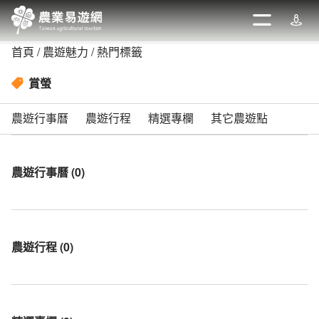
跳
到
開啟
週邊
主
首頁
農遊魅力
熱門標籤
要
內
賞螢
容
區
農遊行事曆
農遊行程
精選專欄
其它農遊點
塊
農遊行事曆
(
0
)
農遊行程
(
0
)