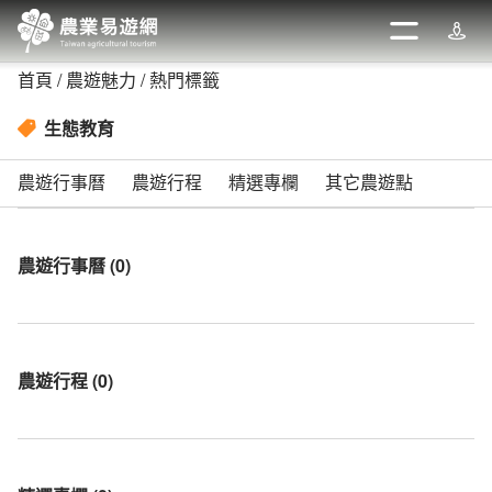
跳
到
開啟
週邊
主
首頁
農遊魅力
熱門標籤
要
內
生態教育
容
區
農遊行事曆
農遊行程
精選專欄
其它農遊點
塊
農遊行事曆
(
0
)
農遊行程
(
0
)