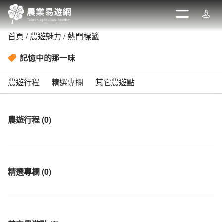
跳
到
開啟
週邊
主
首頁
農遊魅力
熱門標籤
要
內
記憶中的那一味
容
區
農遊行程
精選專欄
其它農遊點
塊
農遊行程
(
0
)
精選專欄
(
0
)