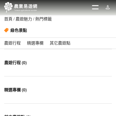
跳
到
開啟
週邊
主
首頁
農遊魅力
熱門標籤
要
內
綠色景點
容
區
農遊行程
精選專欄
其它農遊點
塊
農遊行程
(
0
)
精選專欄
(
0
)