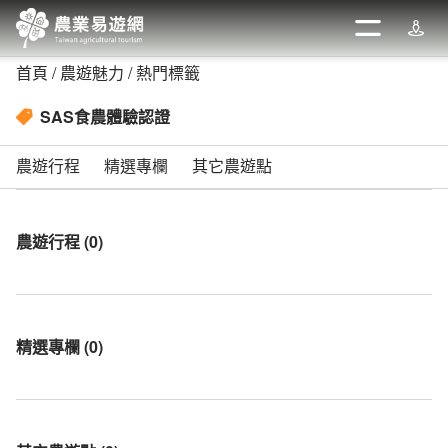
跳
到
開啟
週邊
主
首頁
農遊魅力
熱門標籤
要
內
SAS食農體驗認證
容
區
農遊行程
精選專欄
其它農遊點
塊
農遊行程
(
0
)
精選專欄
(
0
)