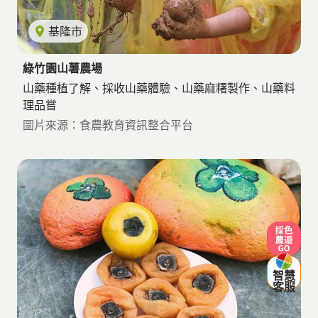
基隆市
綠竹園山薯農場
山藥種植了解、採收山藥體驗、山藥麻糬製作、山藥料
理品嘗
圖片來源：食農教育資訊整合平台
採色農遊
智慧
客服