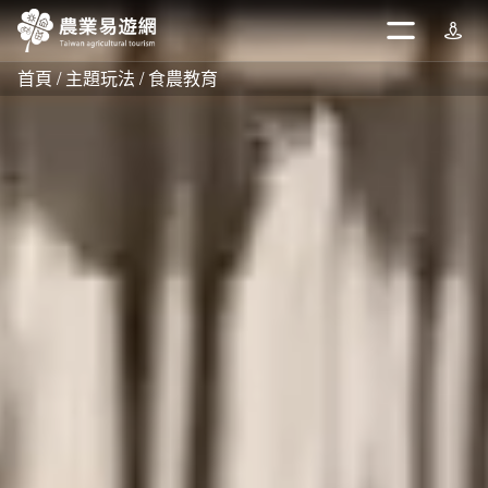
跳
到
開啟
週邊
主
首頁
主題玩法
食農教育
要
內
容
區
塊