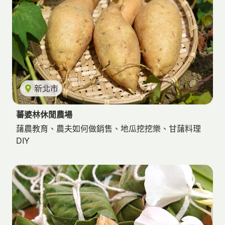
新北市
蕃婆林休閒農場
藷農教育、農夫如何做銷售、地瓜挖挖樂、甘藷料理
DIY