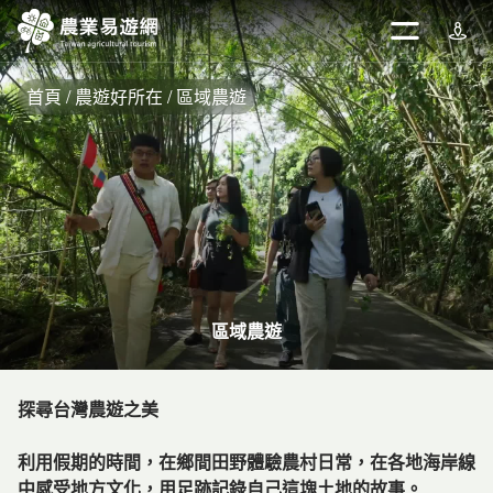
跳
到
開啟
週邊
主
要
首頁
農遊好所在
區域農遊
內
容
區
塊
區域農遊
探尋台灣農遊之美
利用假期的時間，在鄉間田野體驗農村日常，在各地海岸線
中感受地方文化，用足跡記錄自己這塊土地的故事。