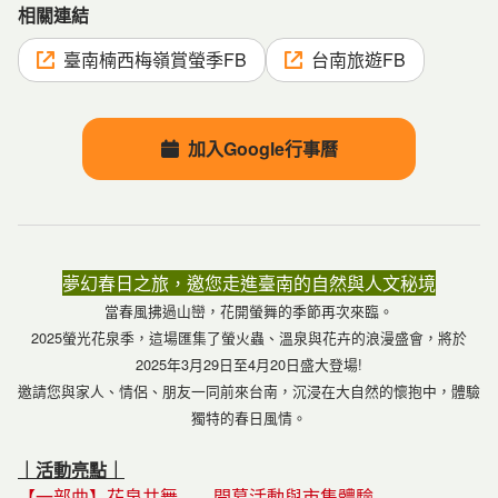
相關連結
臺南楠西梅嶺賞螢季FB
台南旅遊FB
加入Google行事曆
夢幻春日之旅，邀您走進臺南的自然與人文秘境
當春風拂過山巒，花開螢舞的季節再次來臨。
2025螢光花泉季，這場匯集了螢火蟲、溫泉與花卉的浪漫盛會，將於
2025年3月29日至4月20日盛大登場!
邀請您與家人、情侶、朋友一同前來台南，沉浸在大自然的懷
抱中，體驗
獨特的春日風情。
｜活動亮點｜
【一部曲】花泉共舞——開幕活動與市集體驗