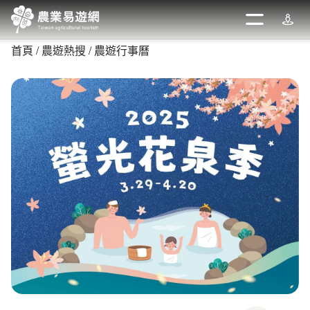
跳
到
開啟
週邊
主
首頁
農遊熱搜
農遊行事曆
要
內
容
區
塊