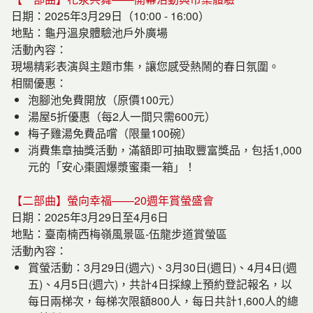
日期：2025年3月29日（10:00 - 16:00）
地點：龜丹溫泉體驗池戶外廣場
活動內容：
現場精彩表演與主題市集，讓您感受熱鬧的春日氛圍。
相關優惠：
泡腳池免費開放（原價100元）
湯屋5折優惠（每2人一間只需600元）
梅子雞湯免費品嚐（限量100碗）
消費集章抽獎活動，滿額即可抽取豐富獎品，包括1,000
元的「安心棗園爆漿蜜棗一箱」！
【二部曲】螢向幸福——20週年賞螢盛會
日期：2025年3月29日至4月6日
地點：臺南楠西梅嶺風景區-伍龍步道賞螢區
活動內容：
賞螢活動：3月29日(週六)、3月30日(週日)、4月4日(週
五)、4月5日(週六)，共計4日採線上預約登記報名，以
每日兩梯次，每梯次限額800人，每日共計1,600人的總