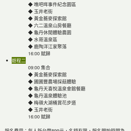
◆ 噍吧哖事件紀念園區
◆ 玉井老街
◆ 黃金蕎麥探索館
◆ 六二溫泉山房餐廳
◆ 龜丹休閒體驗農園
◆ 水哥溫泉區
◆ 鹿陶洋江家聚落
16:00 賦歸
遊程二
09:00 集合
◆ 黃金蕎麥探索館
◆ 圃圃豐農場採菇體驗
◆ 龜丹天喜悅溫泉會館餐廳
◆ 龜丹溫泉體驗池
◆ 梅嶺大湖桶賞花步道
◆ 玉井老街
16:00 賦歸
報名費用：每人新台幣899元，名額有限，報名開始時間為